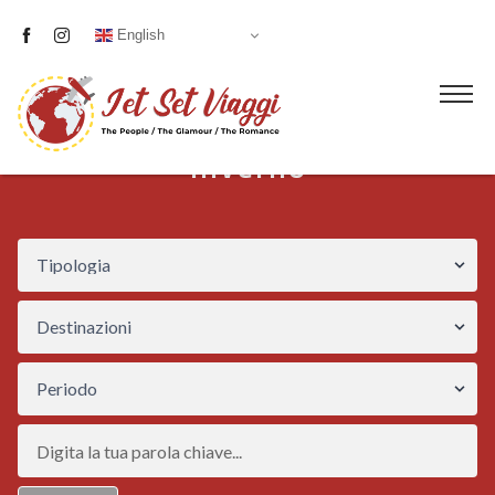
English
Inverno
Liste nozze
Proposte
Visite guidate
Servizi
Blog
Chi siamo