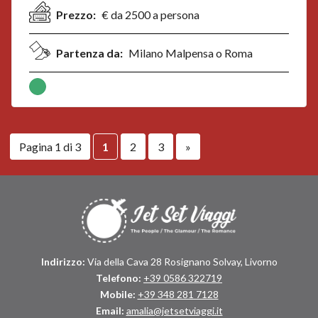
Prezzo:
€ da 2500 a persona
Partenza da:
Milano Malpensa o Roma
Pagina 1 di 3
1
2
3
»
Indirizzo:
Via della Cava 28 Rosignano Solvay, Livorno
Telefono:
+39 0586 322719
Mobile:
+39 348 281 7128
Email:
amalia@jetsetviaggi.it