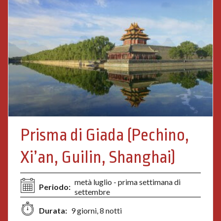
Prisma di Giada (Pechino,
Xi’an, Guilin, Shanghai)
metà luglio - prima settimana di
Periodo:
settembre
Durata:
9 giorni, 8 notti