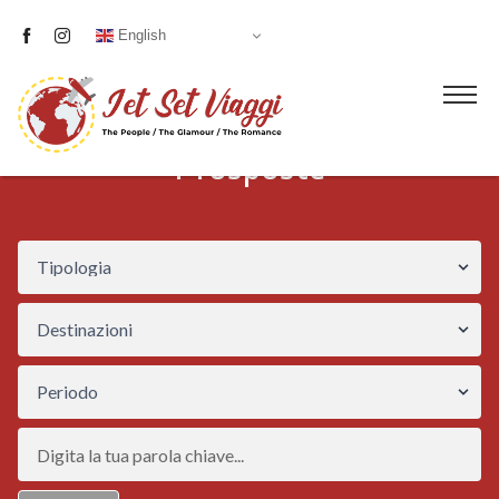
English
Prosposte
Liste nozze
Proposte
Visite guidate
Servizi
Blog
Chi siamo