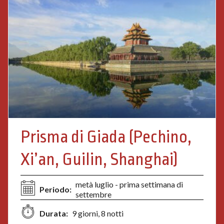
Prisma di Giada (Pechino,
Xi’an, Guilin, Shanghai)
metà luglio - prima settimana di
Periodo:
settembre
Durata:
9 giorni, 8 notti