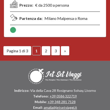
Prezzo:
€ da 2500 a persona
Partenza da:
Milano Malpensa o Roma
Pagina 1 di 3
1
2
3
»
Indirizzo:
Via della Cava 28 Rosignano Solvay, Livorno
Telefono:
+39 0586 322719
Mobile:
+39 348 281 7128
Email:
amalia@jetsetviaggi.it