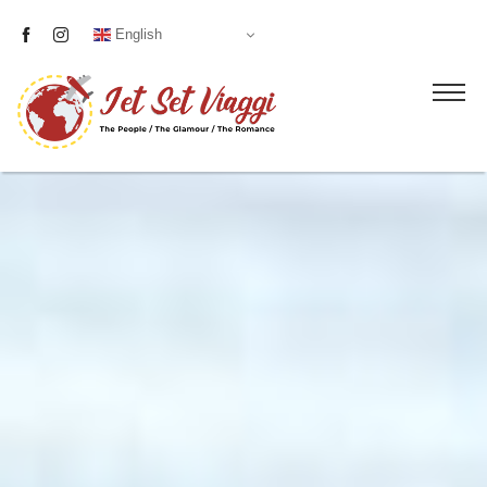
English
Liste nozze
Proposte
Visite guidate
Servizi
Blog
Chi siamo