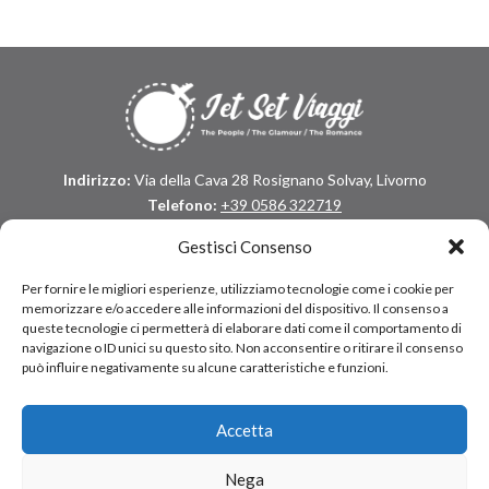
Indirizzo:
Via della Cava 28 Rosignano Solvay, Livorno
Telefono:
+39 0586 322719
Mobile:
+39 348 281 7128
Gestisci Consenso
Email:
amalia@jetsetviaggi.it
P.IVA:
IT01968250496
Per fornire le migliori esperienze, utilizziamo tecnologie come i cookie per
memorizzare e/o accedere alle informazioni del dispositivo. Il consenso a
queste tecnologie ci permetterà di elaborare dati come il comportamento di
Chi siamo
navigazione o ID unici su questo sito. Non acconsentire o ritirare il consenso
può influire negativamente su alcune caratteristiche e funzioni.
Link utili
Contatti
Accetta
Homepage
Nega