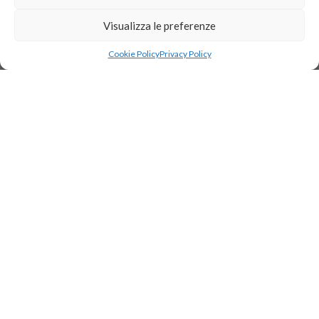
Servizi
Proposte
Visualizza le preferenze
Cookie Policy
Privacy Policy
Newsletter
Privacy: Acconsento al trattamento
dei dati personali
© 2021 - 2026 All rights reserved Jet-set Viaggi - agenzia di
viaggio
Contatti
Privacy policy
born in
MaMaStudiOs