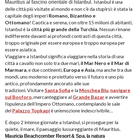
Istanbul è una
Mauritius al fascino orientale di Istanbul.
delle città più visitate al mondo e non c’è da stupirsi: è stata la
Contatti
capitale degli imperi
Romano, Bizantino e
Ottomano
!
Caotica e serena, con oltre 15 milioni di abitanti,
Istanbul è la
città più grande della Turchia
. Nessun rimane
indifferente davanti ai profondi contrasti di questa città,
troppo originale per essere europea e troppo europea per
essere asiatica.
Viaggiare a Istanbul significa viaggiare nella storia di una
città a cavallo non solo tra due mari,
il Mar Nero e il Mar di
Marmara
, e due continenti,
Europa e Asia
, ma anche tra due
mondi, uno moderno e proiettato verso il futuro e uno più
antico, profondamente ancorato alle sue
tradizioni.
Visitare
Santa Sofia
e la
Moschea Blu
,
navigare
sul Bosforo
, mercanteggiare al
Grande Bazar
e avvertire
l’opulenza dell’Impero Ottomano, contemplando le sale
del
Palazzo Topkapi
è un’emozione indescrivibile…
E dopo 2 intense giornate a Istanbul, si prosegue per la
quiete, il mare, il paesaggio lussureggiante di Mauritius.
Mauricia Beachcomber Resort & Spa, la natura