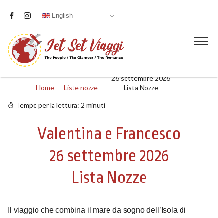
English
Valentina e Francesco
26 settembre 2026
Home
Liste nozze
Lista Nozze
Liste nozze
Tempo per la lettura:
2
minuti
Proposte
Valentina e Francesco
Visite guidate
26 settembre 2026
Servizi
Lista Nozze
Blog
Il viaggio che combina il mare da sogno dell’Isola di
Chi siamo