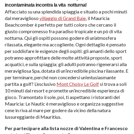
incontaminata incontra la vita notturna!
Affacciato su una splendida spiaggia e situato a pochi minuti
dal meraviglioso
villaggio di Grand Baie
, il Mauricia
Beachcomber è perfetto per tutti coloro che cercano il
giusto compromesso fra paradiso tropicale e un pò di vita
notturna. Qui gli ospiti possono godere di un’atmosfera
rilassata, elegante ma accogliente.
Ogni dettaglio è pensato
per soddisfare le esigenze degli ospiti: gli amanti dello sport
potranno approfittare delle molte attività proposte, sport
acquatici, e sulla spiaggia; gli adulti potranno rigenerarsi alla
meravigliosa Spa, dotata di un’incredibile piscina rilassante. E
per terminare, perché non concedersi un’entusiasmante
partita a golf? L’esclusivo
Mont Choisy Le Golf
si trova a soli
10 minuti dal resort e promette un’incredibile esperienza di
gioco. Tramontato il sole, poi, ti aspettano i ristoranti del
Mauricia: Le Nautic è meraviglioso e organizza suggestive
cene in riva al mare per godere da vicino della natura
lussureggiante di Mauritius.
Per partecipare alla lista nozze di Valentina e Francesco