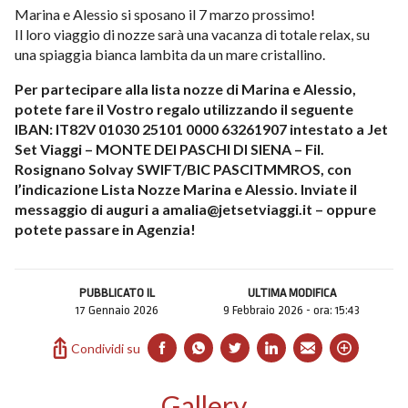
Marina e Alessio si sposano il 7 marzo prossimo!
Il loro viaggio di nozze sarà una vacanza di totale relax, su
Contatti
una spiaggia bianca lambita da un mare cristallino.
Per partecipare alla lista nozze di Marina e Alessio,
potete fare il Vostro regalo utilizzando il seguente
IBAN: IT82V 01030 25101 0000 63261907 intestato a Jet
Set Viaggi – MONTE DEI PASCHI DI SIENA – Fil.
Rosignano Solvay SWIFT/BIC PASCITMMROS, con
l’indicazione Lista Nozze Marina e Alessio. Inviate il
messaggio di auguri a amalia@jetsetviaggi.it – oppure
potete passare in Agenzia!
PUBBLICATO IL
ULTIMA MODIFICA
17 Gennaio 2026
9 Febbraio 2026 - ora: 15:43
Condividi su
Gallery