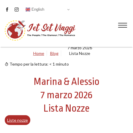
English
Marina & Alessio
7 marzo 2026
Home
Blog
Lista Nozze
Liste nozze
Tempo per la lettura:
< 1
minuto
Proposte
Marina & Alessio
Visite guidate
7 marzo 2026
Servizi
Lista Nozze
Blog
Liste nozze
Chi siamo