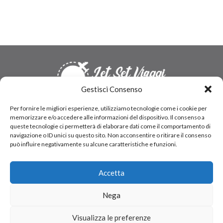
Gestisci Consenso
Indirizzo:
Via della Cava 28 Rosignano Solvay, Livorno
Per fornire le migliori esperienze, utilizziamo tecnologie come i cookie per
Telefono:
+39 0586 322719
memorizzare e/o accedere alle informazioni del dispositivo. Il consenso a
queste tecnologie ci permetterà di elaborare dati come il comportamento di
Mobile:
+39 348 281 7128
navigazione o ID unici su questo sito. Non acconsentire o ritirare il consenso
Email:
amalia@jetsetviaggi.it
può influire negativamente su alcune caratteristiche e funzioni.
P.IVA:
IT01968250496
Accetta
Chi siamo
Link utili
Nega
Contatti
Visualizza le preferenze