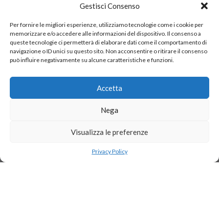
Gestisci Consenso
Per fornire le migliori esperienze, utilizziamo tecnologie come i cookie per
memorizzare e/o accedere alle informazioni del dispositivo. Il consenso a
queste tecnologie ci permetterà di elaborare dati come il comportamento di
navigazione o ID unici su questo sito. Non acconsentire o ritirare il consenso
può influire negativamente su alcune caratteristiche e funzioni.
Accetta
Nega
Visualizza le preferenze
Indirizzo:
Via della Cava 28 Rosignano Solvay, Livorno
Telefono:
+39 0586 322719
Privacy Policy
Mobile:
+39 348 281 7128
Email:
amalia@jetsetviaggi.it
P.IVA:
IT01968250496
Chi siamo